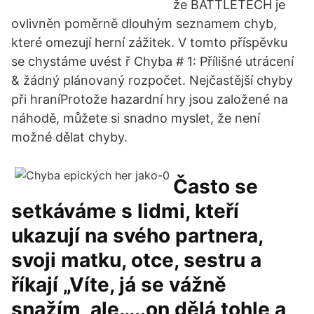
že BATTLETECH je
ovlivněn poměrně dlouhým seznamem chyb,
které omezují herní zážitek. V tomto příspěvku
se chystáme uvést ř Chyba # 1: Přílišné utrácení
& žádný plánovaný rozpočet. Nejčastější chyby
při hraníProtože hazardní hry jsou založené na
náhodě, můžete si snadno myslet, že není
možné dělat chyby.
Často se
setkáváme s lidmi, kteří
ukazují na svého partnera,
svoji matku, otce, sestru a
říkají „Víte, já se vážně
snažím, ale…..on dělá tohle a