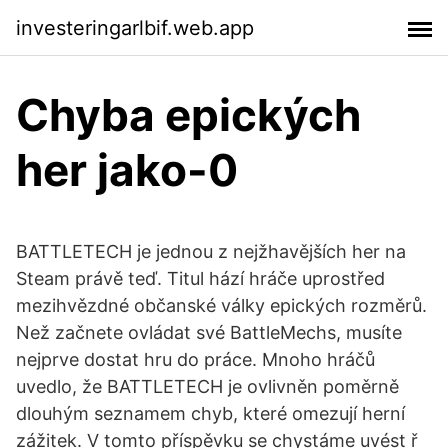
investeringarlbif.web.app
Chyba epických
her jako-0
BATTLETECH je jednou z nejžhavějších her na
Steam právě teď. Titul hází hráče uprostřed
mezihvězdné občanské války epických rozměrů.
Než začnete ovládat své BattleMechs, musíte
nejprve dostat hru do práce. Mnoho hráčů
uvedlo, že BATTLETECH je ovlivněn poměrně
dlouhým seznamem chyb, které omezují herní
zážitek. V tomto příspěvku se chystáme uvést ř