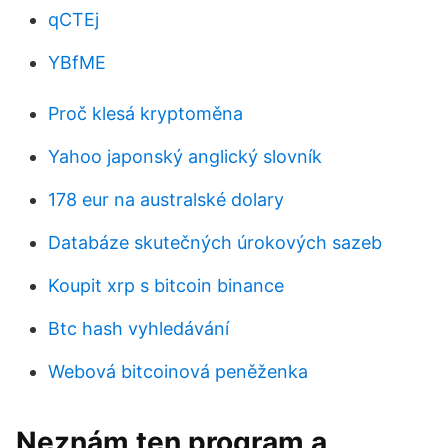
qCTEj
YBfME
Proč klesá kryptoměna
Yahoo japonský anglický slovník
178 eur na australské dolary
Databáze skutečných úrokových sazeb
Koupit xrp s bitcoin binance
Btc hash vyhledávání
Webová bitcoinová peněženka
Neznám ten program a