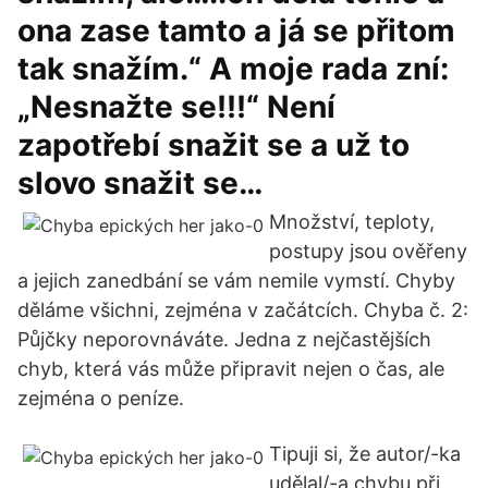
ona zase tamto a já se přitom
tak snažím.“ A moje rada zní:
„Nesnažte se!!!“ Není
zapotřebí snažit se a už to
slovo snažit se…
Množství, teploty,
postupy jsou ověřeny
a jejich zanedbání se vám nemile vymstí. Chyby
děláme všichni, zejména v začátcích. Chyba č. 2:
Půjčky neporovnáváte. Jedna z nejčastějších
chyb, která vás může připravit nejen o čas, ale
zejména o peníze.
Tipuji si, že autor/-ka
udělal/-a chybu při