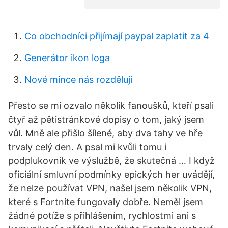
Co obchodníci přijímají paypal zaplatit za 4
Generátor ikon loga
Nové mince nás rozdělují
Přesto se mi ozvalo několik fanoušků, kteří psali
čtyř až pětistránkové dopisy o tom, jaký jsem
vůl. Mně ale přišlo šílené, aby dva tahy ve hře
trvaly celý den. A psal mi kvůli tomu i
podplukovník ve výslužbě, že skutečná … I když
oficiální smluvní podmínky epických her uvádějí,
že nelze používat VPN, našel jsem několik VPN,
které s Fortnite fungovaly dobře. Neměl jsem
žádné potíže s přihlášením, rychlostmi ani s