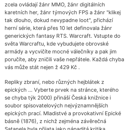
zcela ovládají žánr MMO, žánr digitálních
karetních her, žánr týmových FPS a žánr "klikej
tak dlouho, dokud nevypadne loot", přichází
herní série, která přes 10 let definovala žánr
generických fantasy RTS. Warcraft. Vstupte do
světa Warcraftu, kde vybudujete obrovské
armády a vycvičíte mocné válečníky a pak jim
poručíte, aby zničili vaše nepřátele. Každá chyba
vás může stát nejen ž 429 Kč .
Repliky zbraní, nebo různých hejblátek z
epických … Vyberte prvek na stránce, kterého
se chyba týk 2000) přináší Česká knižnice i
soubor spisovatelových nejvýznamnějších
epických prací. Mladistvé a provokativní Epické
básně (1876), z nichž zejména závěrečná
Satanela byla přijata jako nápaditá kritika