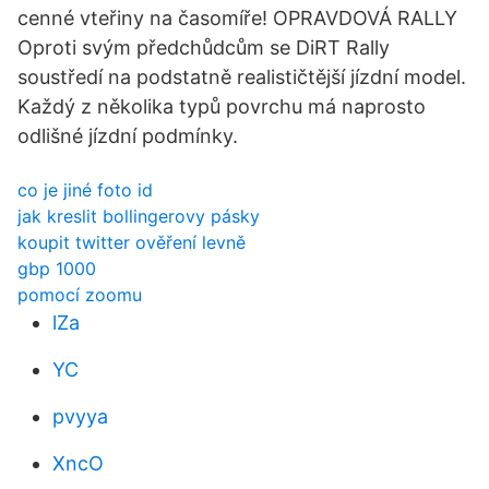
cenné vteřiny na časomíře! OPRAVDOVÁ RALLY
Oproti svým předchůdcům se DiRT Rally
soustředí na podstatně realističtější jízdní model.
Každý z několika typů povrchu má naprosto
odlišné jízdní podmínky.
co je jiné foto id
jak kreslit bollingerovy pásky
koupit twitter ověření levně
gbp 1000
pomocí zoomu
lZa
YC
pvyya
XncO