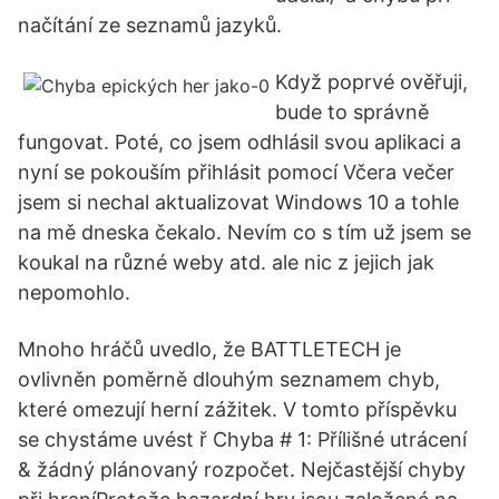
načítání ze seznamů jazyků.
Když poprvé ověřuji,
bude to správně
fungovat. Poté, co jsem odhlásil svou aplikaci a
nyní se pokouším přihlásit pomocí Včera večer
jsem si nechal aktualizovat Windows 10 a tohle
na mě dneska čekalo. Nevím co s tím už jsem se
koukal na různé weby atd. ale nic z jejich jak
nepomohlo.
Mnoho hráčů uvedlo, že BATTLETECH je
ovlivněn poměrně dlouhým seznamem chyb,
které omezují herní zážitek. V tomto příspěvku
se chystáme uvést ř Chyba # 1: Přílišné utrácení
& žádný plánovaný rozpočet. Nejčastější chyby