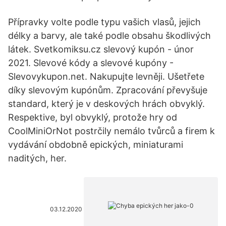
Přípravky volte podle typu vašich vlasů, jejich
délky a barvy, ale také podle obsahu škodlivých
látek. Svetkomiksu.cz slevový kupón - únor
2021. Slevové kódy a slevové kupóny -
Slevovykupon.net. Nakupujte levněji. Ušetřete
díky slevovým kupónům. Zpracování převyšuje
standard, který je v deskových hrách obvyklý.
Respektive, byl obvyklý, protože hry od
CoolMiniOrNot postrčily nemálo tvůrců a firem k
vydávání obdobně epických, miniaturami
naditých, her.
03.12.2020