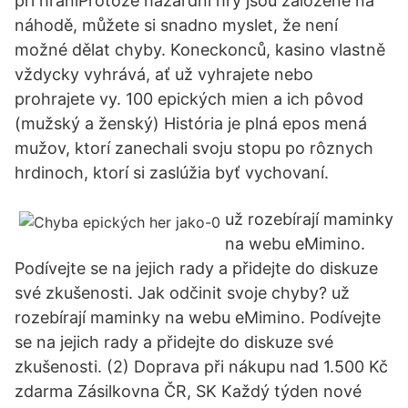
při hraníProtože hazardní hry jsou založené na
náhodě, můžete si snadno myslet, že není
možné dělat chyby. Koneckonců, kasino vlastně
vždycky vyhrává, ať už vyhrajete nebo
prohrajete vy. 100 epických mien a ich pôvod
(mužský a ženský) História je plná epos mená
mužov, ktorí zanechali svoju stopu po rôznych
hrdinoch, ktorí si zaslúžia byť vychovaní.
už rozebírají maminky
na webu eMimino.
Podívejte se na jejich rady a přidejte do diskuze
své zkušenosti. Jak odčinit svoje chyby? už
rozebírají maminky na webu eMimino. Podívejte
se na jejich rady a přidejte do diskuze své
zkušenosti. (2) Doprava při nákupu nad 1.500 Kč
zdarma Zásilkovna ČR, SK Každý týden nové