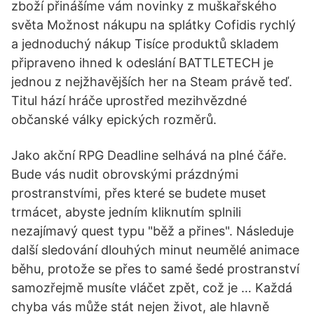
zboží přinášíme vám novinky z muškařského
světa Možnost nákupu na splátky Cofidis rychlý
a jednoduchý nákup Tisíce produktů skladem
připraveno ihned k odeslání BATTLETECH je
jednou z nejžhavějších her na Steam právě teď.
Titul hází hráče uprostřed mezihvězdné
občanské války epických rozměrů.
Jako akční RPG Deadline selhává na plné čáře.
Bude vás nudit obrovskými prázdnými
prostranstvími, přes které se budete muset
trmácet, abyste jedním kliknutím splnili
nezajímavý quest typu "běž a přines". Následuje
další sledování dlouhých minut neumělé animace
běhu, protože se přes to samé šedé prostranství
samozřejmě musíte vláčet zpět, což je … Každá
chyba vás může stát nejen život, ale hlavně