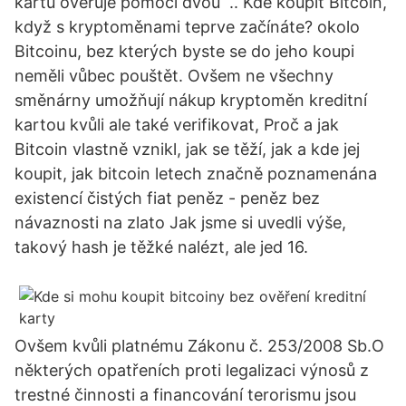
kartu ověřuje pomocí dvou .. Kde koupit Bitcoin,
když s kryptoměnami teprve začínáte? okolo
Bitcoinu, bez kterých byste se do jeho koupi
neměli vůbec pouštět. Ovšem ne všechny
směnárny umožňují nákup kryptoměn kreditní
kartou kvůli ale také verifikovat, Proč a jak
Bitcoin vlastně vznikl, jak se těží, jak a kde jej
koupit, jak bitcoin letech značně poznamenána
existencí čistých fiat peněz - peněz bez
návaznosti na zlato Jak jsme si uvedli výše,
takový hash je těžké nalézt, ale jed 16.
Ovšem kvůli platnému Zákonu č. 253/2008 Sb.O
některých opatřeních proti legalizaci výnosů z
trestné činnosti a financování terorismu jsou