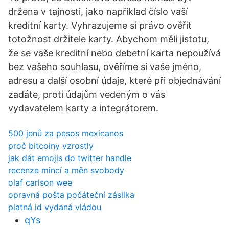
držena v tajnosti, jako například číslo vaší
kreditní karty. Vyhrazujeme si právo ověřit
totožnost držitele karty. Abychom měli jistotu,
že se vaše kreditní nebo debetní karta nepoužívá
bez vašeho souhlasu, ověříme si vaše jméno,
adresu a další osobní údaje, které při objednávání
zadáte, proti údajům vedeným o vás
vydavatelem karty a integrátorem.
500 jenů za pesos mexicanos
proč bitcoiny vzrostly
jak dát emojis do twitter handle
recenze mincí a měn svobody
olaf carlson wee
opravná pošta počáteční zásilka
platná id vydaná vládou
qYs