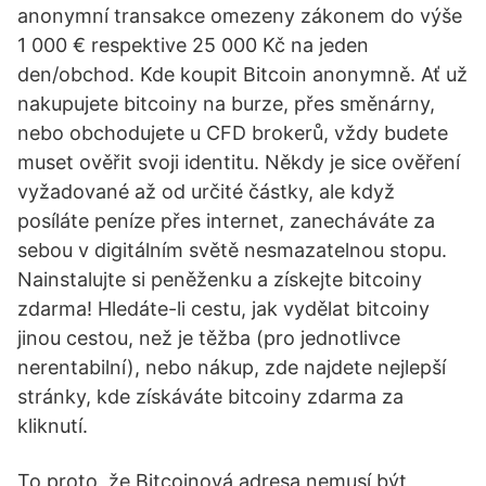
anonymní transakce omezeny zákonem do výše
1 000 € respektive 25 000 Kč na jeden
den/obchod. Kde koupit Bitcoin anonymně. Ať už
nakupujete bitcoiny na burze, přes směnárny,
nebo obchodujete u CFD brokerů, vždy budete
muset ověřit svoji identitu. Někdy je sice ověření
vyžadované až od určité částky, ale když
posíláte peníze přes internet, zanecháváte za
sebou v digitálním světě nesmazatelnou stopu.
Nainstalujte si peněženku a získejte bitcoiny
zdarma! Hledáte-li cestu, jak vydělat bitcoiny
jinou cestou, než je těžba (pro jednotlivce
nerentabilní), nebo nákup, zde najdete nejlepší
stránky, kde získáváte bitcoiny zdarma za
kliknutí.
To proto, že Bitcoinová adresa nemusí být