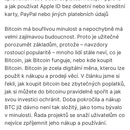
a jak používat Apple ID bez debetní nebo kreditní
karty, PayPal nebo jiných platebních údajů
Bitcoin má bouřlivou minulost a nepochybně má
velmi zajímavou budoucnost. Proto je užitečné
porozumět základům, protože – navzdory
rostoucí popularitě – mnoho lidí stále neví, co je
Bitcoin, jak Bitcoin funguje, nebo kde koupit
Bitcoin. Bitcoin je zcela digitální měna, kterou lze
použít k nákupu a prodeji věcí. V článku jsme si
řekli, jak koupit bitcoin bez zbytečných poplatků,
jak si můžete do bitcoinu pravidelně spořit a jak
svou investici ochránit. Doba pokročila a nákup
BTC již dávno není tak složitý, jako tomu bývalo
v minulosti. Řada projektů se snaží uživatelům co
nejvíce zpříjemnit jeho nákup a používání.