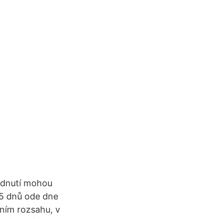
odnutí mohou
 15 dnů ode dne
ením rozsahu, v