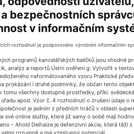
, odpovědnosti uživatelů,
 a bezpečnostních správc
innost v informačním syst
ných programů kancelářských balíčků jsou vhodné pr
tik, analýz a reportů Ústní ověření g: Vytvořit v text
předloženého naformátovaného vzoru Praktické předv
na prokázání i druhé podmínky, že občan tento objek
 k tomu všechny dostupné prostředky, příkl. svědeck
 úřadu apod. Vzor č. 4 rozhodnutí o zrušení údaje o 
polečnost je jedním z předních hráčů v oblasti supe
uje své online služby, které již samy o sobě mají hodno
eno – Ahold Delhaize je defenzivní akcie, která těží 
a velmi rozumně a má vzestupný potenciál.