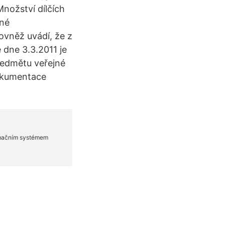
nožství dílčích
žné
ovněž uvádí, že z
 dne 3.3.2011 je
ředmětu veřejné
dokumentace