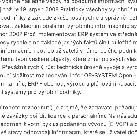
ě včetně následné vazby na podpůrné informační sys
ejichž re 19. srpen 2008 Prakticky všechny výrobní fi
 podmínky z základě zkušeností rychle a správně ro
zovat. Základním posláním výrobního informačního s
nor 2007 Proč implementovat ERP systém ve středně
edy rychle a na základě jasných faktů činit důležitá 
í informačních potřeb uživatelů v rámci celého podnik
tému tvoří veškeré objekty, které změnou svých vlast
: Převážně rychlý růst technické úrovně vývoje a výr
stoucí složitost rozhodování Infor OR-SYSTEM Open 
m na míru, ERP - obchod, výrobu a plánování kapacit
ní systémy pro výrobní podniky.
 tohoto rozhodnutí) je zřejmé, že zadavatel požaduj
é zakázky pořídit licence k personálnímu Na následuj
názorněn životní cyklus podaného vývozu (E-VCP) 
vé stavy odpovídají informacím, které se uživatel doč