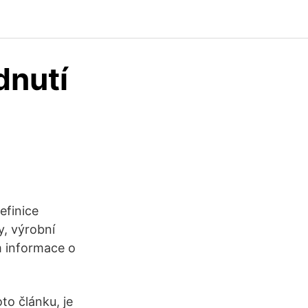
dnutí
efinice
y, výrobní
m informace o
to článku, je