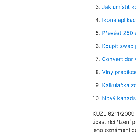
Jak umístit k
Ikona aplika
Převést 250 e
Koupit swap 
Convertidor 
Vlny predikc
Kalkulačka 
Nový kanads
KUZL 6211/2009 
účastníci řízení 
jeho oznámení od