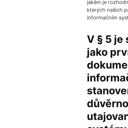
jakém je rozhodn
kterých našich pa
informačním syst
V § 5 j
jako pr
dokumen
informač
stanove
důvěrnos
utajova