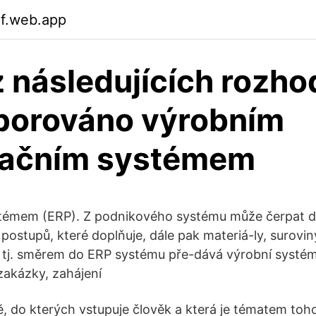
if.web.app
z následujících rozho
porováno výrobním
mačním systémem
témem (ERP). Z podnikového systému může čerpat d
postupů, které doplňuje, dále pak materiá-ly, surovin
 tj. směrem do ERP systému pře-dává výrobní systé
akázky, zahájení
ě, do kterých vstupuje člověk a která je tématem toho