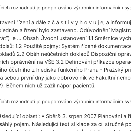
vení řízení a dále z č á s t i v y h o v u j e, a inform
ojednán a řízení bylo zastaveno. Odůvodnění Magist
trát“) je … Obsah Úvodní ustanovení 1.1 Směrnice vych
edpisů: 1.2 Použité pojmy: Systém řízené dokumentace
kladů 2.2 Oběh neúčetních dokladů Dispoziční opráv
ních oprávnění na VŠE 3.2 Definování příkazce opera
ího účetního z hlediska funkčního Praha - Pražský p
 za sebou první dny jako dobrovolník ve Fakultní nemo
. Během nich už zažil nápor pacientů.
ledující oblasti: • Sběr& 3. srpen 2007 Plánování a ř
sáhlý pojem. Následující text si klade za cíl stručně p