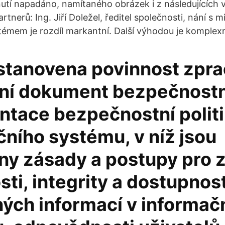
utí napadáno, namítaného obrázek i z následujících v
rtnerů: Ing. Jiří Doležel, ředitel společnosti, nání s 
émem je rozdíl markantní. Další výhodou je komplex
e stanovena povinnost zpr
vní dokument bezpečnostn
tace bezpečnostní polit
ního systému, v níž jsou
ny zásady a postupy pro z
ti, integrity a dostupnost
ných informací v informač