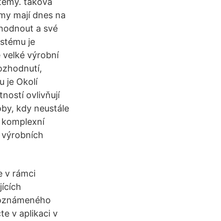
témy. taková
rmy mají dnes na
zhodnout a své
ystému je
 velké výrobní
rozhodnutí,
u je Okolí
ností ovlivňují
oby, kdy neustále
- komplexní
 výrobních
e v rámci
ících
a oznámeného
te v aplikaci v