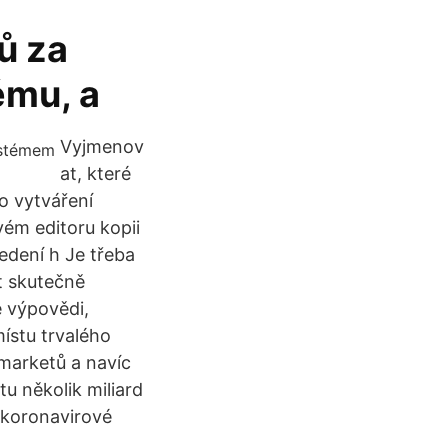
ů za
ému, a
Vyjmenov
at, které
o vytváření
ovém editoru kopii
edení h Je třeba
t skutečně
é výpovědi,
místu trvalého
rmarketů a navíc
tu několik miliard
z koronavirové