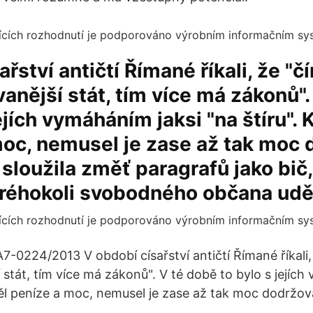
řství antičtí Římané říkali, že "č
nější stát, tím více má zákonů".
jejích vymáháním jaksi "na štíru".
oc, nemusel je zase až tak moc 
 sloužila změť paragrafů jako bič,
réhokoli svobodného občana uděl
-0224/2013 V období císařství antičtí Římané říkali,
stát, tím více má zákonů". V té době to bylo s jejích
měl peníze a moc, nemusel je zase až tak moc dodržov