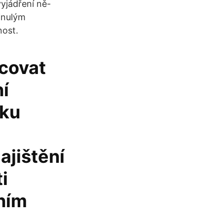
yjádření ně-
minulým
nost.
acovat
í
iku
ajištění
i
ním