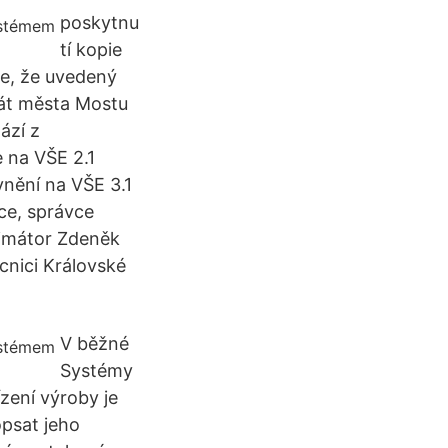
poskytnu
tí kopie
uje, že uvedený
rát města Mostu
ází z
 na VŠE 2.1
nění na VŠE 3.1
ce, správce
rimátor Zdeněk
cnici Královské
V běžné
Systémy
ízení výroby je
opsat jeho