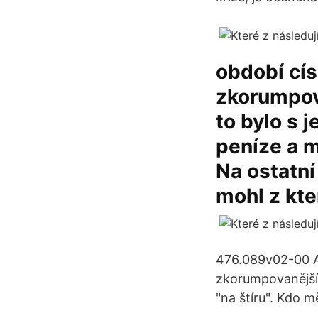
období císa
zkorumpova
to bylo s 
peníze a m
Na ostatní
mohl z kte
476.089v02-00 A7
zkorumpovanější 
"na štíru". Kdo 