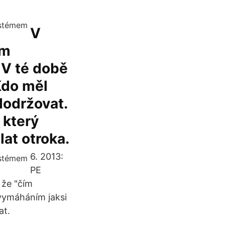
V
ím
 V té době
 Kdo měl
dodržovat.
 který
at otroka.
6. 2013:
PE
 že "čím
 vymáháním jaksi
at.