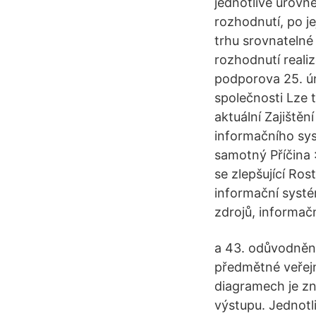
jednotlivé úrovn
rozhodnutí, po j
trhu srovnatelné
rozhodnutí reali
podporova 25. ú
společnosti Lze t
aktuální Zajištěn
informačního sys
samotný Příčina 
se zlepšující Ro
informační systé
zdrojů, informač
a 43. odůvodnění
předmětné veřejn
diagramech je z
výstupu. Jednotli