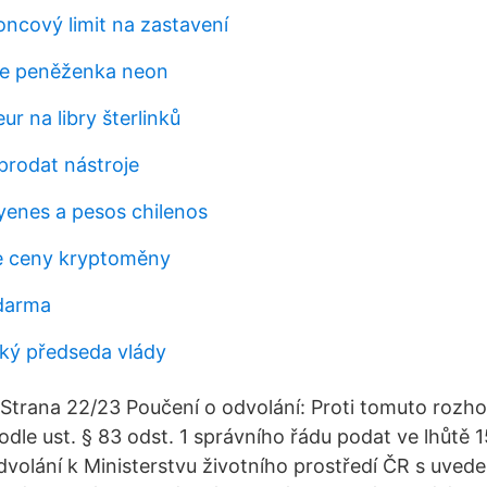
oncový limit na zastavení
ce peněženka neon
ur na libry šterlinků
prodat nástroje
yenes a pesos chilenos
e ceny kryptoměny
zdarma
ký předseda vlády
Strana 22/23 Poučení o odvolání: Proti tomuto rozh
podle ust. § 83 odst. 1 správního řádu podat ve lhůtě
volání k Ministerstvu životního prostředí ČR s uved