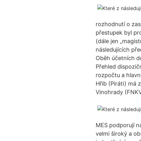
rozhodnutí o zasta
přestupek byl pr
(dále jen „magis
následujících př
Oběh účetních do
Přehled dispozič
rozpočtu a hlavn
Hřib (Piráti) má
Vinohrady (FNKV)
MES podporují nás
velmi široký a ob