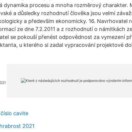
lá dynamika procesu a mnoha rozměrový charakter. M
ovské a důsledky rozhodnutí člověka jsou velmi záva
kologicky a především ekonomicky. 16. Navrhovatel r
rmací ze dne 7.2.2011 a z rozhodnutí o námitkách ze
vatel se pokouší přenést odpovědnost za vymezení p
ktanta, u kterého si zadal vypracování projektové 
2021
číslo cavite
hrabrost 2021