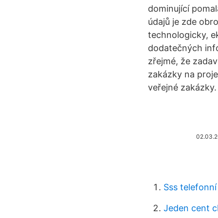
dominující poma
údajů je zde obr
technologicky, e
dodatečných info
zřejmé, že zada
zakázky na proje
veřejné zakázky.
02.03.
Sss telefonní 
Jeden cent c