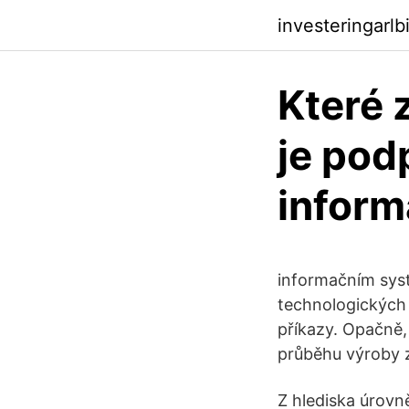
investeringarlb
Které 
je pod
infor
informačním sys
technologických 
příkazy. Opačně,
průběhu výroby z
Z hlediska úrovn