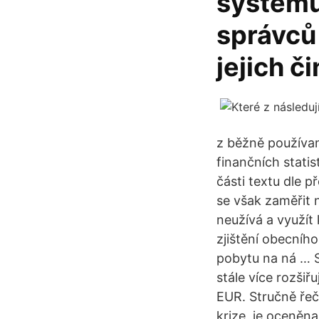
systému
správců
jejich č
z běžně používa
finančních statis
části textu dle 
se však zaměřit 
neužívá a využít
zjištění obecního
pobytu na ná … S
stále více rozšiř
EUR. Stručně řeč
krize, je oceněn