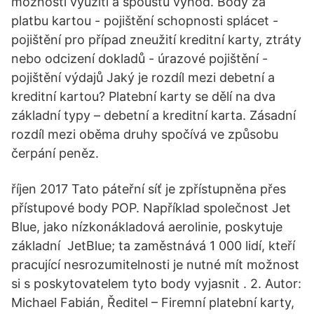
možnosti využití a spoustu výhod. Body za
platbu kartou - pojištění schopnosti splácet -
pojištění pro případ zneužití kreditní karty, ztráty
nebo odcizení dokladů - úrazové pojištění -
pojištění výdajů Jaký je rozdíl mezi debetní a
kreditní kartou? Platební karty se dělí na dva
základní typy – debetní a kreditní karta. Zásadní
rozdíl mezi oběma druhy spočívá ve způsobu
čerpání peněz.
říjen 2017 Tato páteřní síť je zpřístupněna přes
přístupové body POP. Například společnost Jet
Blue, jako nízkonákladová aerolinie, poskytuje
základní JetBlue; ta zaměstnává 1 000 lidí, kteří
pracující nesrozumitelnosti je nutné mít možnost
si s poskytovatelem tyto body vyjasnit . 2. Autor:
Michael Fabián, Ředitel – Firemní platební karty,