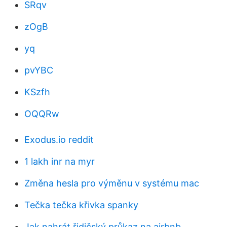
SRqv
zOgB
yq
pvYBC
KSzfh
OQQRw
Exodus.io reddit
1 lakh inr na myr
Změna hesla pro výměnu v systému mac
Tečka tečka křivka spanky
Jak nahrát řidičský průkaz na airbnb