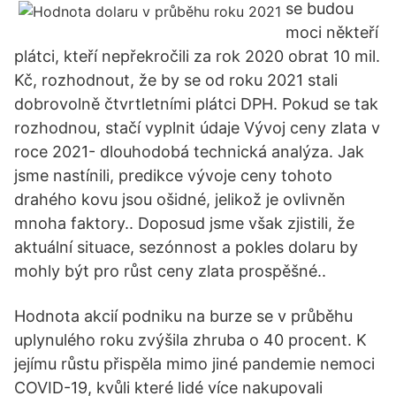
se budou
moci někteří
plátci, kteří nepřekročili za rok 2020 obrat 10 mil.
Kč, rozhodnout, že by se od roku 2021 stali
dobrovolně čtvrtletními plátci DPH. Pokud se tak
rozhodnou, stačí vyplnit údaje Vývoj ceny zlata v
roce 2021- dlouhodobá technická analýza. Jak
jsme nastínili, predikce vývoje ceny tohoto
drahého kovu jsou ošidné, jelikož je ovlivněn
mnoha faktory.. Doposud jsme však zjistili, že
aktuální situace, sezónnost a pokles dolaru by
mohly být pro růst ceny zlata prospěšné..
Hodnota akcií podniku na burze se v průběhu
uplynulého roku zvýšila zhruba o 40 procent. K
jejímu růstu přispěla mimo jiné pandemie nemoci
COVID-19, kvůli které lidé více nakupovali