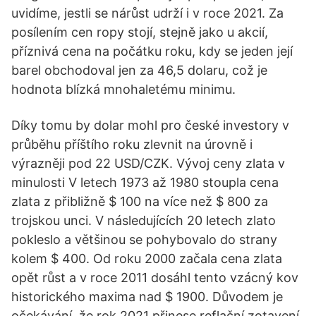
uvidíme, jestli se nárůst udrží i v roce 2021. Za
posílením cen ropy stojí, stejně jako u akcií,
příznivá cena na počátku roku, kdy se jeden její
barel obchodoval jen za 46,5 dolaru, což je
hodnota blízká mnohaletému minimu.
Díky tomu by dolar mohl pro české investory v
průběhu příštího roku zlevnit na úrovně i
výrazněji pod 22 USD/CZK. Vývoj ceny zlata v
minulosti V letech 1973 až 1980 stoupla cena
zlata z přibližně $ 100 na více než $ 800 za
trojskou unci. V následujících 20 letech zlato
pokleslo a většinou se pohybovalo do strany
kolem $ 400. Od roku 2000 začala cena zlata
opět růst a v roce 2011 dosáhl tento vzácný kov
historického maxima nad $ 1900. Důvodem je
očekávání, že rok 2021 přinese reflační zotavení.