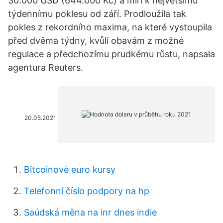
30.000 USD (644.000 Kč) a míří k největšímu
týdennímu poklesu od září. Prodloužila tak
pokles z rekordního maxima, na které vystoupila
před dvěma týdny, kvůli obavám z možné
regulace a předchozímu prudkému růstu, napsala
agentura Reuters.
20.05.2021
Bitcoinové euro kursy
Telefonní číslo podpory na hp
Saúdská měna na inr dnes indie