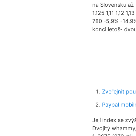
na Slovensku až
1,125 1,11 1,12 1
780 -5,9% -14,9
konci letoš- dvo
Zveřejnit po
Paypal mobiln
Její index se zvý
Dvojitý whammy,