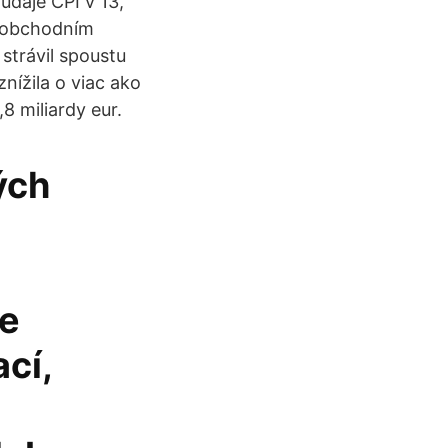
údaje CPI v 13,
loobchodním
strávil spoustu
ížila o viac ako
8 miliardy eur.
ých
je
cí,