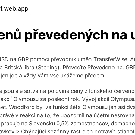
if.web.app
enů převedených na 
USD na GBP pomocí převodníku měn TransferWise. An
a Britská libra (Sterling). Převeďte Převedeno na. G
o jen jde a vždy Vám vše ukážeme předem.
e jsou ale sotva na polovině ceny z loňského červenc
 akcií Olympusu za poslední rok. Vývoj akcií Olympusu
net. Woodford byl ve funkci šéfa Olympusu jen asi dv
 právě v reakci na to, že upozornil na účetní nesrovnal
e pracuje na Slovensku 0,5% zamestnancov, domácnos
avkov > Chýbajúci sezónny rast cien potravín stiahol 