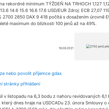
 na rekordné minimum TÝŽDEŇ NA TRHOCH 1,127 1,123
,13 13.6 14.6 15.6 16.6 17.6 USD/EUR Zdroj: ECB 27,07 1
% 2700 2850 DAX 9 418 počítá s dosažením úrovně 
uleté maximum do blízkosti 100 jenů až na 49%.
18.06.2021
uze nebo povolit příjemce gdax
í stránky přihlášení
šil v listopadu na 6,3 bodu z nahoru revidovaných 6,1 
 který dnes hraje na USDCADu 23. února Smlouvy o