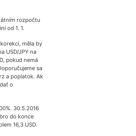
tátním rozpočtu
í od 1. 1.
korekci, měla by
na USD/JPY na
USD, pokud nemá
 Doporučujeme sa
urz a poplatok. Ak
dať o
900%. 30.5.2016
říbro do konce
kolem 16,3 USD.