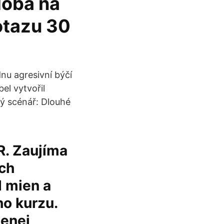
doba na
dotazu 30
u agresivní býčí
el vytvořil
ný scénář: Dlouhé
. Zaujíma
ých
d mien a
ho kurzu.
menej