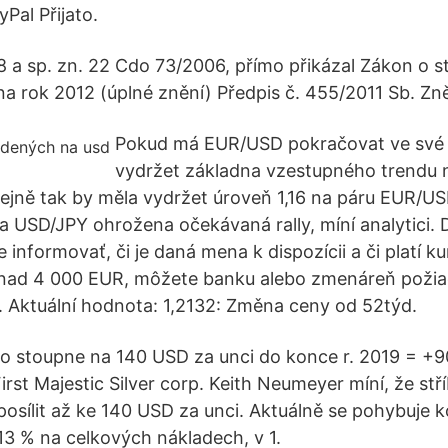
yPal Přijato.
a sp. zn. 22 Cdo 73/2006, přímo přikázal Zákon o s
a rok 2012 (úplné znění) Předpis č. 455/2011 Sb. Zněn
Pokud má EUR/USD pokračovat ve své 
vydržet základna vzestupného trendu 
tejně tak by měla vydržet úroveň 1,16 na páru EUR/
 USD/JPY ohrožena očekávaná rally, míní analytici.
informovať, či je daná mena k dispozícii a či platí k
nad 4 000 EUR, môžete banku alebo zmenáreň požia
z. Aktuální hodnota: 1,2132: Změna ceny od 52týd.
o stoupne na 140 USD za unci do konce r. 2019 = +
irst Majestic Silver corp. Keith Neumeyer míní, že st
osílit až ke 140 USD za unci. Aktuálně se pohybuje 
 13 % na celkových nákladech, v 1.