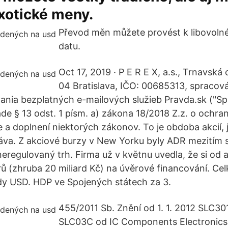
xotické meny.
Převod měn můžete provést k libovoln
datu.
Oct 17, 2019 · P E R E X, a.s., Trnavská
04 Bratislava, IČO: 00685313, spracová
nia bezplatných e-mailových služieb Pravda.sk ("Sp
lade § 13 odst. 1 písm. a) zákona 18/2018 Z.z. o ochr
a doplnení niektorých zákonov. To je obdoba akcií, je
va. Z akciové burzy v New Yorku byly ADR mezitím s
eregulovaný trh. Firma už v květnu uvedla, že si od ak
rů (zhruba 20 miliard Kč) na úvěrové financování. Ce
rdy USD. HDP ve Spojených státech za 3.
455/2011 Sb. Znění od 1. 1. 2012 SLC3
SLC03C od IC Components Electronics D