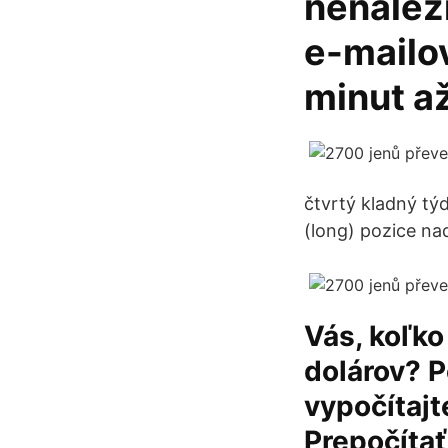
nenalez
e-mailov
minut až
čtvrtý kladný tý
(long) pozice nad
Vás, koľk
dolárov? P
vypočítajt
Prepočítať