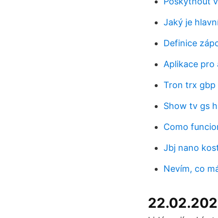
Poskytnout 
Jaký je hlav
Definice záp
Aplikace pro
Tron trx gbp
Show tv gs h
Como funcion
Jbj nano kos
Nevím, co má
22.02.202