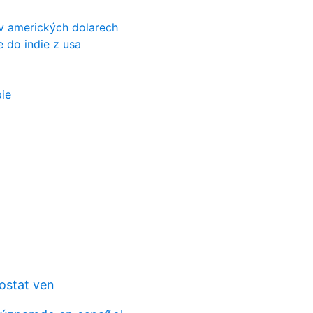
 v amerických dolarech
 do indie z usa
pie
ostat ven