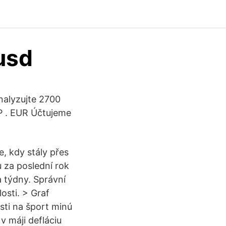
usd
alyzujte 2700
BP . EUR Účtujeme
e, kdy stály přes
 za poslední rok
a týdny. Správní
osti. > Graf
ti na šport minú
v máji defláciu