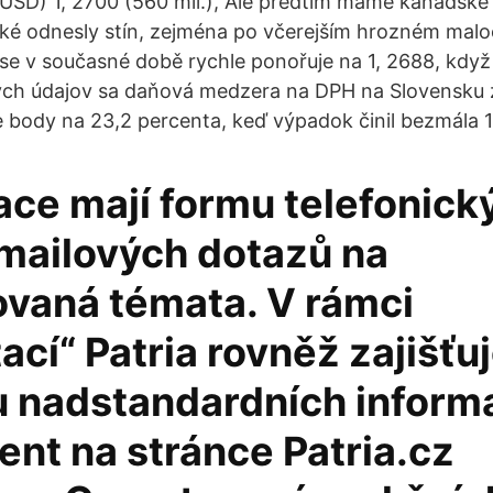
. USD) 1, 2700 (560 mil.), Ale předtím máme kanadské 
aké odnesly stín, zejména po včerejším hrozném ma
e v současné době rychle ponořuje na 1, 2688, když 
ch údajov sa daňová medzera na DPH na Slovensku zn
 body na 23,2 percenta, keď výpadok činil bezmála 1,
ace mají formu telefonick
mailových dotazů na
ovaná témata. V rámci
ací“ Patria rovněž zajišťu
 nadstandardních informa
ient na stránce Patria.cz