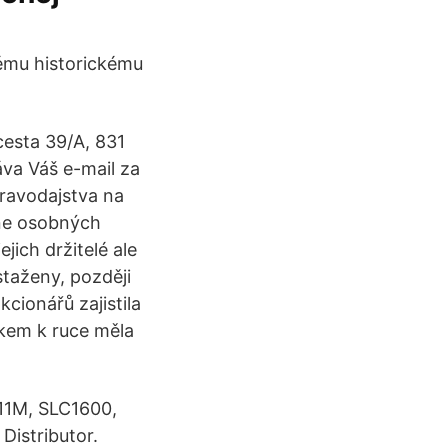
ému historickému
 cesta 39/A, 831
va Váš e-mail za
ravodajstva na
ane osobných
jich držitelé ale
taženy, později
cionářů zajistila
lkem k ruce měla
011M, SLC1600,
istributor.