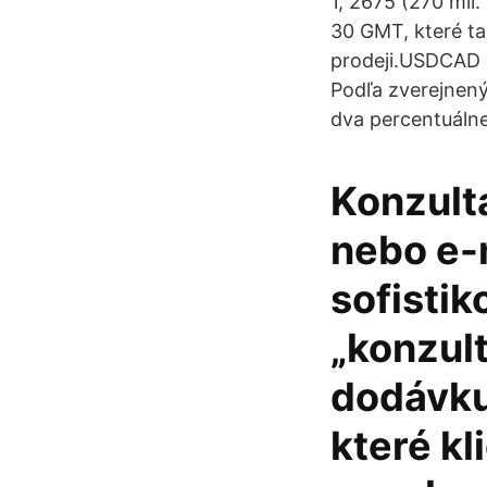
1, 2675 (270 mil
30 GMT, které t
prodeji.USDCAD s
Podľa zverejnený
dva percentuálne
Konzult
nebo e-
sofistik
„konzult
dodávku
které kl