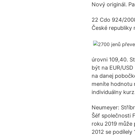
Nový originál. Pa
22 Cdo 924/2008 
České republiky n
úrovni 109,40. S
být na EUR/USD a
na danej pobočke 
meníte hodnotu 
individuálny kur
Neumeyer: Stříbr
Šéf společnosti F
roku 2019 může p
2012 se podílely