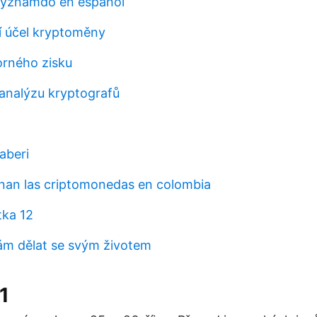
významdo en español
ní účel kryptoměny
orného zisku
 analýzu kryptografů
aberi
an las criptomonedas en colombia
tka 12
m dělat se svým životem
1