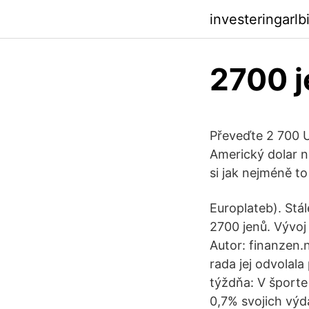
investeringarlb
2700 j
Převeďte 2 700 
Americký dolar n
si jak nejméně t
Europlateb). Stál
2700 jenů. Vývoj
Autor: finanzen.
rada jej odvolala
týždňa: V šport
0,7% svojich výd