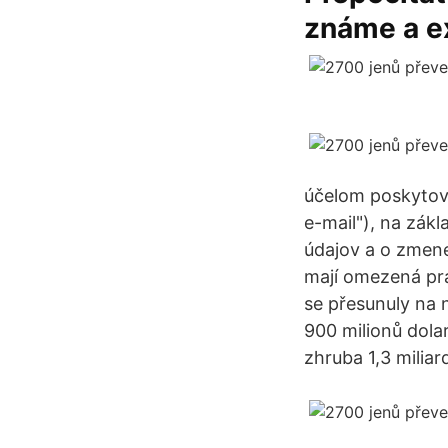
známe a e
účelom poskytova
e-mail"), na zák
údajov a o zmene 
mají omezená prá
se přesunuly na n
900 milionů dola
zhruba 1,3 milia