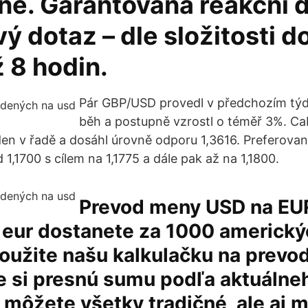
ne. Garantovaná reakční 
ý dotaz – dle složitosti 
 8 hodin.
Pár GBP/USD provedl v předchozím týdn
běh a postupně vzrostl o téměř 3%. Cab
den v řadě a dosáhl úrovně odporu 1,3616. Preferova
 1,1700 s cílem na 1,1775 a dále pak až na 1,1800.
Prevod meny USD na EUR
o eur dostanete za 1000 americk
oužite našu kalkulačku na prevo
e si presnú sumu podľa aktuálne
 môžete všetky tradičné, ale aj 