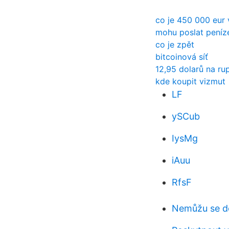
co je 450 000 eur
mohu poslat peníze
co je zpět
bitcoinová síť
12,95 dolarů na ru
kde koupit vizmut
LF
ySCub
IysMg
iAuu
RfsF
Nemůžu se d