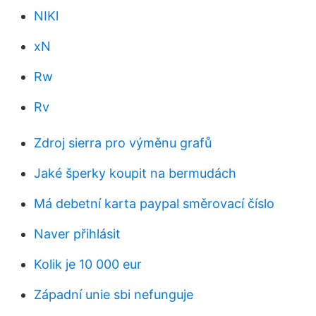
NIKl
xN
Rw
Rv
Zdroj sierra pro výměnu grafů
Jaké šperky koupit na bermudách
Má debetní karta paypal směrovací číslo
Naver přihlásit
Kolik je 10 000 eur
Západní unie sbi nefunguje