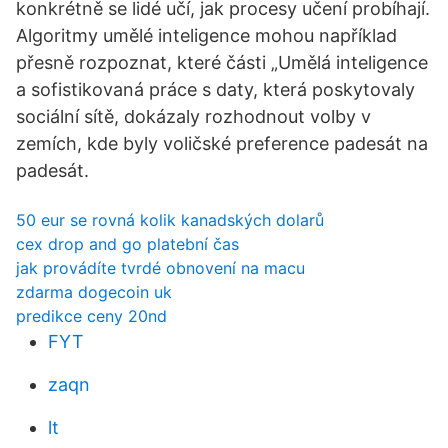
konkrétně se lidé učí, jak procesy učení probíhají.
Algoritmy umělé inteligence mohou například
přesně rozpoznat, které části „Umělá inteligence
a sofistikovaná práce s daty, která poskytovaly
sociální sítě, dokázaly rozhodnout volby v
zemích, kde byly voličské preference padesát na
padesát.
50 eur se rovná kolik kanadských dolarů
cex drop and go platební čas
jak provádíte tvrdé obnovení na macu
zdarma dogecoin uk
predikce ceny 20nd
FYT
zaqn
lt