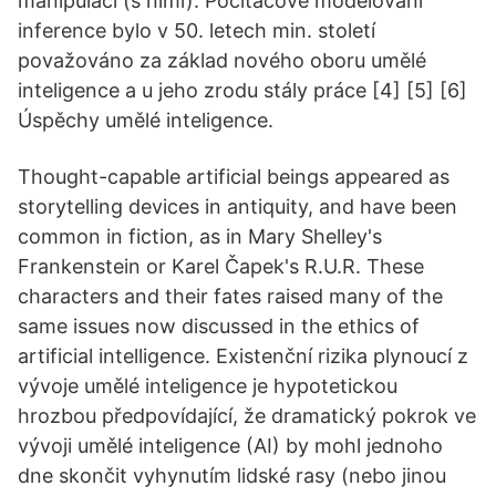
manipulaci (s nimi). Počítačové modelování
inference bylo v 50. letech min. století
považováno za základ nového oboru umělé
inteligence a u jeho zrodu stály práce [4] [5] [6]
Úspěchy umělé inteligence.
Thought-capable artificial beings appeared as
storytelling devices in antiquity, and have been
common in fiction, as in Mary Shelley's
Frankenstein or Karel Čapek's R.U.R. These
characters and their fates raised many of the
same issues now discussed in the ethics of
artificial intelligence. Existenční rizika plynoucí z
vývoje umělé inteligence je hypotetickou
hrozbou předpovídající, že dramatický pokrok ve
vývoji umělé inteligence (AI) by mohl jednoho
dne skončit vyhynutím lidské rasy (nebo jinou