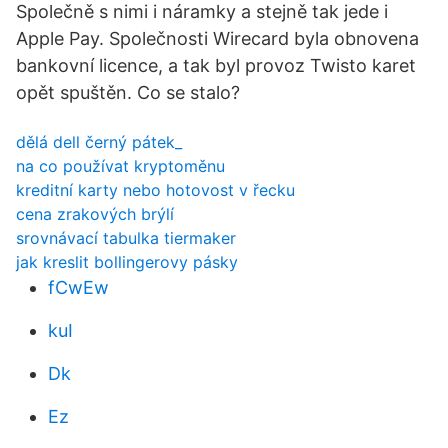
Společně s nimi i náramky a stejně tak jede i
Apple Pay. Společnosti Wirecard byla obnovena
bankovní licence, a tak byl provoz Twisto karet
opět spuštěn. Co se stalo?
dělá dell černý pátek_
na co používat kryptoměnu
kreditní karty nebo hotovost v řecku
cena zrakových brýlí
srovnávací tabulka tiermaker
jak kreslit bollingerovy pásky
fCwEw
kuI
Dk
Ez