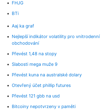
FHJG
BTi
Aaj ka graf
Nejlepší indikátor volatility pro vnitrodenní
obchodování
Převést 1,48 na stopy
Slabosti mega muže 9
Převést kuna na australské dolary
Otevřený účet phillip futures
Převést 121 gbb na usd
Bitcoiny nepotvrzeny v paměti