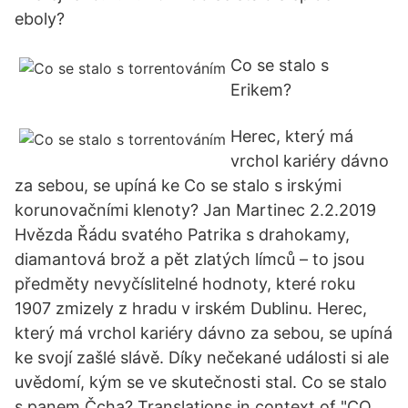
eboly?
Co se stalo s
Erikem?
Herec, který má
vrchol kariéry dávno
za sebou, se upíná ke Co se stalo s irskými
korunovačními klenoty? Jan Martinec 2.2.2019
Hvězda Řádu svatého Patrika s drahokamy,
diamantová brož a pět zlatých límců – to jsou
předměty nevyčíslitelné hodnoty, které roku
1907 zmizely z hradu v irském Dublinu. Herec,
který má vrchol kariéry dávno za sebou, se upíná
ke svojí zašlé slávě. Díky nečekané události si ale
uvědomí, kým se ve skutečnosti stal. Co se stalo
s panem Čcha? Translations in context of "CO