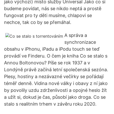
jako výchozí) místo služby Universal Jako co si
budeme povídat, nás se nikdo neptá a prostě
fungovat pro ty děti musíme, chlapovi se
nechce, tak co by se přemáhal.
A správa a
synchronizace
obsahu v iPhonu, iPadu a iPodu touch se teď
provádí ve Finderu. O čem je kniha Co se stalo s
Annou Boltonovou? Píše se rok 1937 a v
Londýně právě začíná letní společenská sezóna.
Plesy, hostiny a nezávazné večírky se pořádají
téměř denně. Vidina nové války i obavy z ní jako
by povolily uzdu zdrženlivosti a opojné heslo žít
a užít si, dokud je čas, působí jako droga. Co se
stalo s realitním trhem v závěru roku 2020.