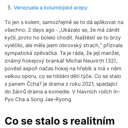
Venezuela a kolumbijské arepy
To jen s kolem, samozřejmě se to dá aplikovat na
všechno. 2 days ago · „Ukázalo se, že má zánět
kyčlí, proto ho bolelo chodit. Naštěstí se to brzy
vyléčilo, ale měla jsem obrovský strach,“ přiznala
sympatická zpěvačka. Ta je ráda, že její manžel,
známý hokejový brankář Michal Neuvirth (32),
pověsil aspoň načas hokej na hřebík a má v něm
velkou oporu, co se hlídání dětí týče. Co se stalo
s panem Čcha? je drama z roku 2021, spadající
do žánrů drama a komedie. V hlavních rolích In-
Pyo Cha a Song Jae-Ryong.
Co se stalo s realitním