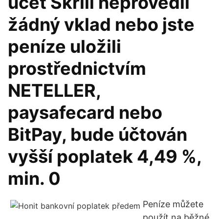
účet Skrill neprovedli
žádný vklad nebo jste
peníze uložili
prostřednictvím
NETELLER,
paysafecard nebo
BitPay, bude účtován
vyšší poplatek 4,49 %,
min. 0
Peníze můžete
použít na běžné