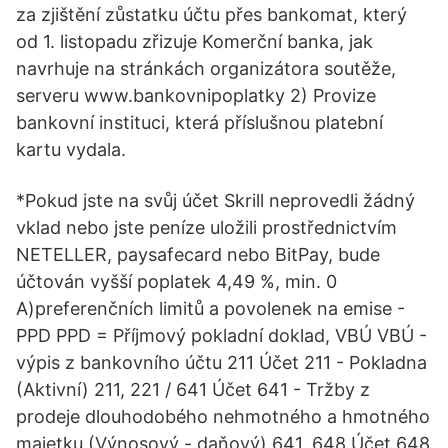
za zjištění zůstatku účtu přes bankomat, který
od 1. listopadu zřizuje Komerční banka, jak
navrhuje na stránkách organizátora soutěže,
serveru www.bankovnipoplatky 2) Provize
bankovní instituci, která příslušnou platební
kartu vydala.
*Pokud jste na svůj účet Skrill neprovedli žádný
vklad nebo jste peníze uložili prostřednictvím
NETELLER, paysafecard nebo BitPay, bude
účtován vyšší poplatek 4,49 %, min. 0
A)preferenčních limitů a povolenek na emise -
PPD PPD = Příjmový pokladní doklad, VBÚ VBÚ -
výpis z bankovního účtu 211 Účet 211 - Pokladna
(Aktivní) 211, 221 / 641 Účet 641 - Tržby z
prodeje dlouhodobého nehmotného a hmotného
majetku (Výnosový - daňový) 641, 648 Účet 648