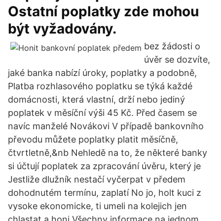
Ostatní poplatky zde mohou
být vyžadovány.
bez žádosti o
úvěr se dozvíte,
jaké banka nabízí úroky, poplatky a podobně,
Platba rozhlasového poplatku se týká každé
domácnosti, která vlastní, drží nebo jediný
poplatek v měsíční výši 45 Kč. Před časem se
navíc manželé Novákovi V případě bankovního
převodu můžete poplatky platit měsíčně,
čtvrtletně,&nb Nehledě na to, že některé banky
si účtují poplatek za zpracování úvěru, který je
Jestliže dlužník nestačí vyčerpat v předem
dohodnutém termínu, zaplatí No jo, holt kuci z
vysoke ekonomicke, ti umeli na kolejich jen
chlastat a honi Všechny informace na jednom