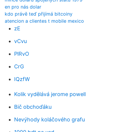
en pro nás dolar
kdo právě teď přijímá bitcoiny
atencion a clientes t mobile mexico
zE
vCvu
PlRvO
CrG
IQzfW
Kolik vydělává jerome powell
Bič obchoďáku
Nevýhody koláčového grafu