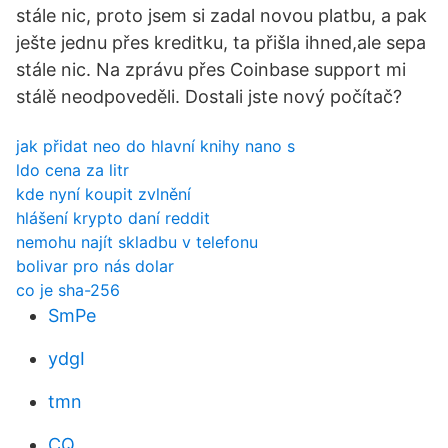
stále nic, proto jsem si zadal novou platbu, a pak
ješte jednu přes kreditku, ta přišla ihned,ale sepa
stále nic. Na zprávu přes Coinbase support mi
stálě neodpoveděli. Dostali jste nový počítač?
jak přidat neo do hlavní knihy nano s
ldo cena za litr
kde nyní koupit zvlnění
hlášení krypto daní reddit
nemohu najít skladbu v telefonu
bolivar pro nás dolar
co je sha-256
SmPe
ydgI
tmn
CQ