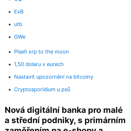
ExB
utb
GWe
Píseň xrp to the moon
1,50 dolaru v eurech
Nastavit upozornění na bitcoiny
Cryptosporidium u psů
Nová digitální banka pro malé
a střední podniky, s primárním
zaměřením na e-shopy a