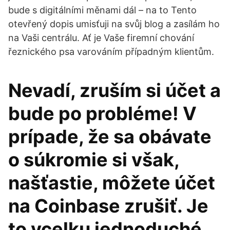
bude s digitálními měnami dál – na to Tento
otevřený dopis umisťuji na svůj blog a zasílám ho
na Vaši centrálu. Ať je Vaše firemní chování
řeznického psa varováním případným klientům.
Nevadí, zruším si účet a
bude po probléme! V
prípade, že sa obávate
o súkromie si však,
našťastie, môžete účet
na Coinbase zrušiť. Je
to vcelku jednoduché,