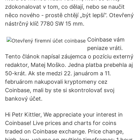
zdokonalovat v tom, co dělají, nebo se naučit
něco nového - prostě chtějí „být lepší“. Otevřený
nástrčný klíč 7780 SW 15 mm.
Coinbase vám
peniaze vráti.
Tento článok napísal záujemca o pozíciu externý
redaktor, Matej Moško. Jedna platba prebehla aj
50-krát. Ak ste medzi 22. januárom a 11.
februárom nakupovali kryptomeny cez
Coinbase, mali by ste si skontrolovať svoj
bankový účet.
Hi Petr Kittler, We appreciate your interest in
Coinbase! Live prices and charts for coins
traded on Coinbase exchange. Price change,
high, low, volume on multiple timeframes: 1 hour,