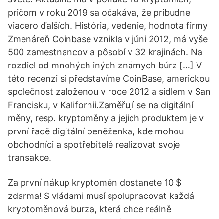
pričom v roku 2019 sa očakáva, že pribudne
viacero ďalších. História, vedenie, hodnota firmy
Zmenáreň Coinbase vznikla v júni 2012, má vyše
500 zamestnancov a pôsobí v 32 krajinách. Na
rozdiel od mnohých iných známych búrz […] V
této recenzi si představíme CoinBase, americkou
společnost založenou v roce 2012 a sídlem v San
Francisku, v Kalifornii.Zaměřují se na digitální
měny, resp. kryptoměny a jejich produktem je v
první řadě digitální peněženka, kde mohou
obchodníci a spotřebitelé realizovat svoje
transakce.
Za první nákup kryptoměn dostanete 10 $
zdarma! S vládami musí spolupracovat každá
kryptoměnová burza, která chce reálně