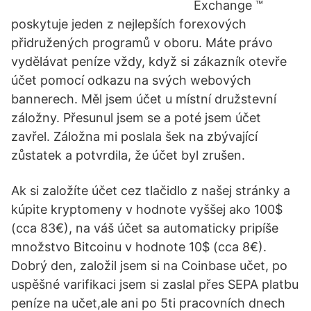
Exchange ™
poskytuje jeden z nejlepších forexových
přidružených programů v oboru. Máte právo
vydělávat peníze vždy, když si zákazník otevře
účet pomocí odkazu na svých webových
bannerech. Měl jsem účet u místní družstevní
záložny. Přesunul jsem se a poté jsem účet
zavřel. Záložna mi poslala šek na zbývající
zůstatek a potvrdila, že účet byl zrušen.
Ak si založíte účet cez tlačidlo z našej stránky a
kúpite kryptomeny v hodnote vyššej ako 100$
(cca 83€), na váš účet sa automaticky pripíše
množstvo Bitcoinu v hodnote 10$ (cca 8€).
Dobrý den, založil jsem si na Coinbase učet, po
uspěšné varifikaci jsem si zaslal přes SEPA platbu
peníze na učet,ale ani po 5ti pracovních dnech